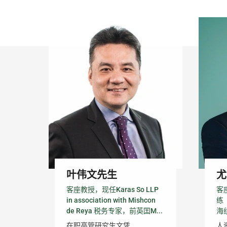
叶伟文先生
尤
客座教授，现任Karas So LLP
客
in association with Mishcon
练
de Reya 税务专家，前英囯M...
海
在职高管研究生文凭
人