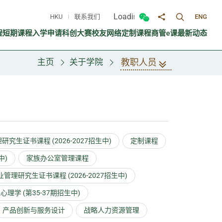
Loading...
HKU
联系我们
ENG
切换搜寻面
切换微信面板
分享至
程
短期课程
入学申请
科创大赛
校友网络
定制课程
商管e课
最新动态
教职人员
主页
关于学院
究生证书课程 (2026-2027招生中)
定制课程
中)
家族办公室管理课程
管理研究生证书课程 (2026-2027招生中)
心理学 (第35-37期招生中)
产品创新与服务设计
战略人力资源管理