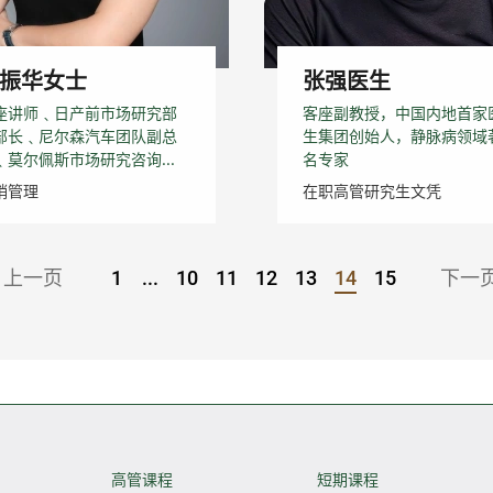
振华女士
张强医生
座讲师﹑日产前市场研究部
客座副教授，中国内地首家
部长﹑尼尔森汽车团队副总
生集团创始人，静脉病领域
﹑莫尔佩斯市场研究咨询...
名专家
销管理
在职高管研究生文凭
上一页
1
...
10
11
12
13
14
15
下一
Go to Page
Go to Page
高管课程
短期课程