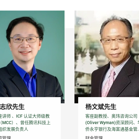
志欣先生
杨文斌先生
座讲师 、ICF 认证大师级教
客座副教授、奥玮咨询公司
（MCC）、曾任腾讯科技上
(Oliver Wyman)资深顾问、
组织发展负责人
侨永亨银行及海富通基金管..
资管理
财金管理