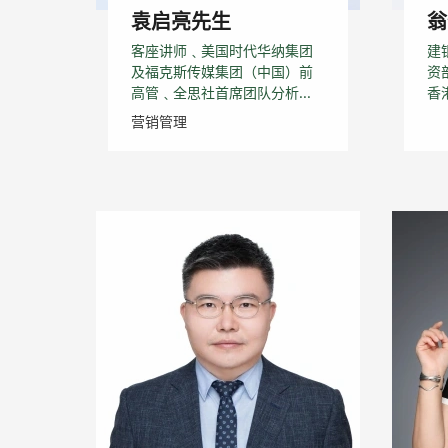
袁启亮先生
翁
客座讲师﹑美国时代华纳集团
建
及福克斯传媒集团（中国）前
资
高管﹑全思社首席团队分析...
香
营销管理