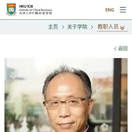
跳往主要内容
ENG
打
教职人员
主页
关于学院
教职人员
返回