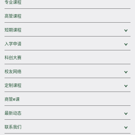
专业课程
高管课程
短期课程
展
入学申请
展
科创大赛
校友网络
展
定制课程
展
商管e课
最新动态
展
联系我们
展