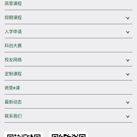
高管课程
短期课程
展
入学申请
展
科创大赛
校友网络
展
定制课程
展
商管e课
最新动态
展
联系我们
展