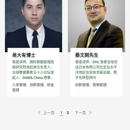
吴大有博士
蔡文刚先生
客座讲师、国际数据管理高
客座讲师、DHL 敦豪全球货
级研究院发起单位负责人、
运日本有限公司北亚及太平
全球数据要素五十人论坛发
洋地区信息技术副总裁、数
起人、DAMA China 理事...
字化转型顾问
人资管理、创新管理、财金
创新管理、营销管理
管理
上一页
1
2
下一页
Go to Page
Go to Page