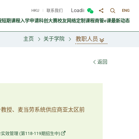
Loading...
HKU
联系我们
ENG
切换搜寻面
切换微信面板
分享至
程
短期课程
入学申请
科创大赛
校友网络
定制课程
商管e课
最新动态
教职人员
主页
关于学院
返回
身教授、麦当劳系统供应商亚太区前
实效管理 (第118-119期招生中)