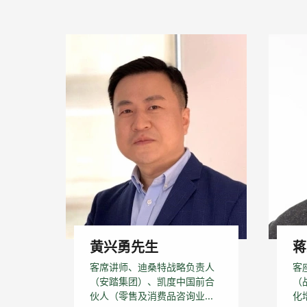
黄兴勇先生
蒋
客席讲师、迪桑特战略负责人
客
（安踏集团）、凯度中国前合
（
伙人（零售及消费品咨询业...
化