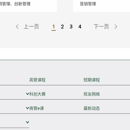
销管理、创新管理
营销管理
上一页
1
2
3
4
下一页
Go to Page
Go to Page
高管课程
短期课程
科创大赛
展开次级菜单
校友网络
商管e课
展开次级菜单
最新动态
展开次级菜单