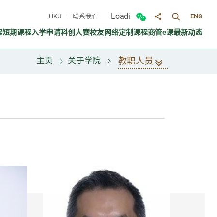
Loading...
HKU
联系我们
ENG
切换搜寻面
切换微信面板
分享至
程
短期课程
入学申请
科创大赛
校友网络
定制课程
商管e课
最新动态
教职人员
主页
关于学院