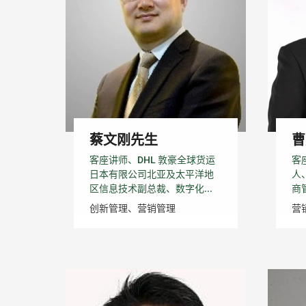
蔡文刚先生
曹
客座讲师、DHL 敦豪全球货运
客
日本有限公司北亚及太平洋地
人
区信息技术副总裁、数字化...
商
创新管理、营销管理
营