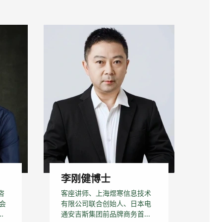
李刚健博士
咨
客座讲师、上海煜寒信息技术
会
有限公司联合创始人、日本电
.
通安吉斯集团前品牌商务首...