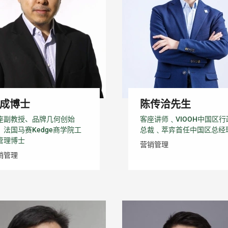
成博士
陈传洽先生
座副教授、品牌几何创始
客座讲师﹑VIOOH中国区行
、法国马赛Kedge商学院工
总裁﹑萃弈首任中国区总经
管理博士
营销管理
销管理