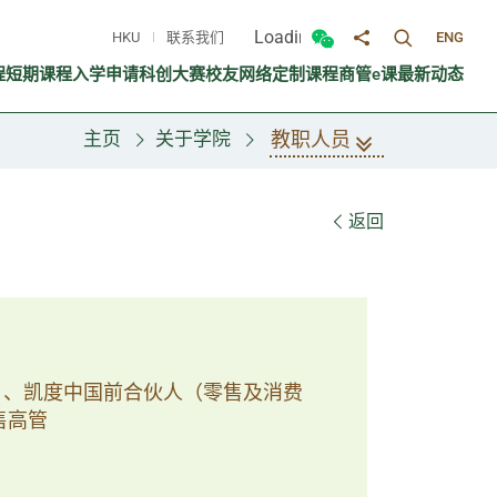
Loading...
HKU
联系我们
ENG
切换搜寻面
切换微信面板
分享至
程
短期课程
入学申请
科创大赛
校友网络
定制课程
商管e课
最新动态
教职人员
主页
关于学院
返回
）、凯度中国前合伙人（零售及消费
售高管