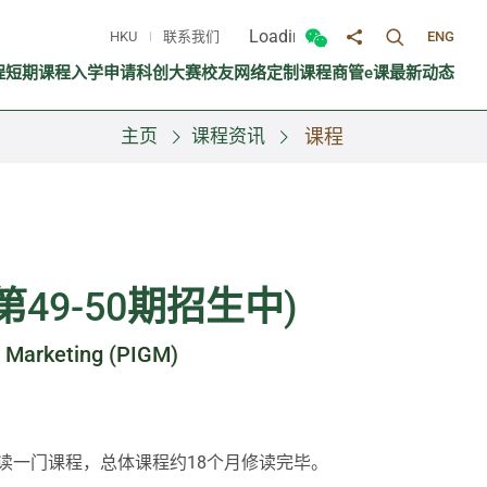
Loading...
HKU
联系我们
ENG
切换搜寻面
切换微信面板
分享至
程
短期课程
入学申请
科创大赛
校友网络
定制课程
商管e课
最新动态
主页
课程资讯
课程
49-50期招生中)
h Marketing (PIGM)
读一门课程，总体课程约18个月修读完毕。