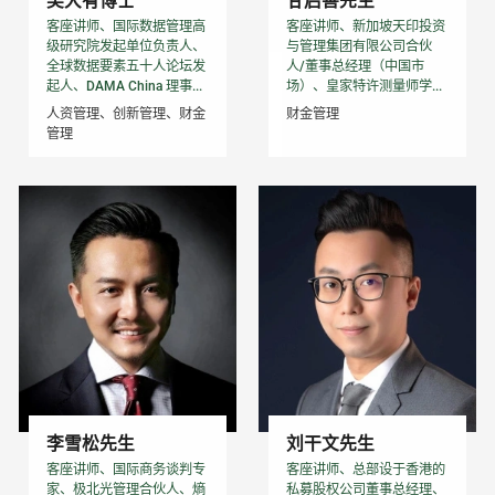
吴大有博士
甘启善先生
客座讲师、国际数据管理高
客座讲师、新加坡天印投资
级研究院发起单位负责人、
与管理集团有限公司合伙
全球数据要素五十人论坛发
人/董事总经理（中国市
起人、DAMA China 理事...
场）、皇家特许测量师学...
人资管理、创新管理、财金
财金管理
管理
李雪松先生
刘干文先生
客座讲师、国际商务谈判专
客座讲师、总部设于香港的
家、极北光管理合伙人、熵
私募股权公司董事总经理、