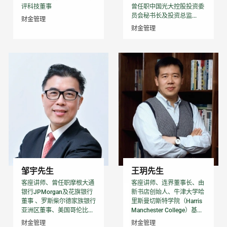
评科技董事
曾任职中国光大控股投资委
员会秘书长及投资总监...
财金管理
财金管理
邹宇先生
王玥先生
客座讲师、曾任职摩根大通
客座讲师、连界董事长、由
银行JPMorgan及花旗银行
新书店创始人、牛津大学哈
董事 、罗斯柴尔德家族银行
里斯曼切斯特学院（Harris
亚洲区董事、美国哥伦比...
Manchester College）基...
财金管理
财金管理