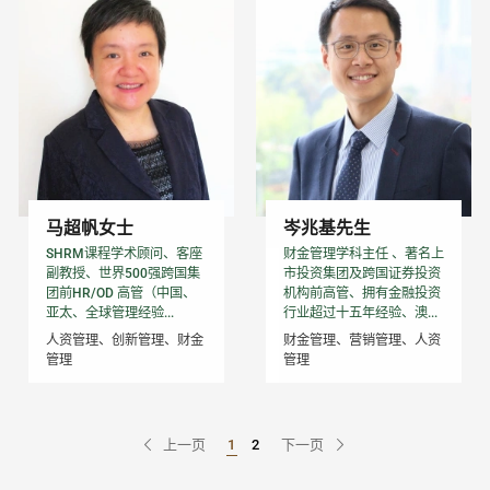
马超帆女士
岑兆基先生
SHRM课程学术顾问、客座
财金管理学科主任 、著名上
副教授、世界500强跨国集
市投资集团及跨国证券投资
团前HR/OD 高管（中国、
机构前高管、拥有金融投资
亚太、全球管理经验...
行业超过十五年经验、澳...
人资管理、创新管理、财金
财金管理、营销管理、人资
管理
管理
上一页
1
2
下一页
Go to Page
Go to Page