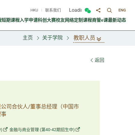
Loading...
HKU
联系我们
ENG
切换搜寻面
切换微信面板
分享至
程
短期课程
入学申请
科创大赛
校友网络
定制课程
商管e课
最新动态
教职人员
主页
关于学院
返回
公司合伙人/董事总经理（中国市
理事
)
金融与商业管理 (第40-42期招生中)