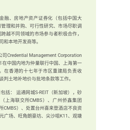
色金融、房地产资产证券化（包括中国大
目管理和并购、可行性研究、市场尽职调
同跨越不同领域的市场参与者积极合作，
司和本地开发商等。
al Management Corporation
年在中国内地为仲量联行中国、上海第一
。在香港的十七年于市区重建局负责收
谈判土地补地价与批地条款等工作。
括： 运通网城S-REIT（新加坡），砂
酒店（上海联交所CMBS）、广州侨鑫集团
交所CMBS）、处置台州喜来登酒店不良资
元广场、旺角朗豪坊、尖沙咀K11、观塘