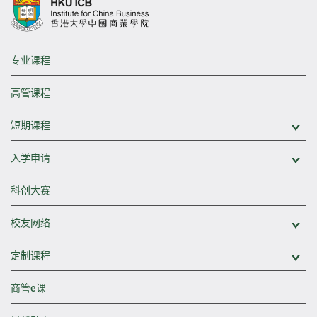
专业课程
高管课程
短期课程
展
入学申请
展
科创大赛
校友网络
展
定制课程
展
商管e课