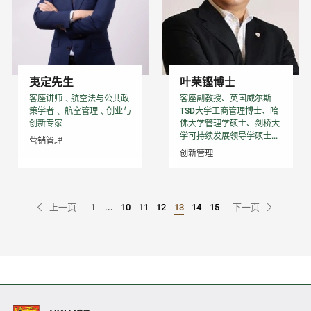
夷定先生
叶荣铿博士
客座讲师﹑航空法与公共政
客座副教授、英国威尔斯
策学者﹑ 航空管理﹑创业与
TSD大学工商管理博士、哈
创新专家
佛大学管理学硕士、剑桥大
学可持续发展领导学硕士...
营销管理
创新管理
上一页
1
...
10
11
12
13
14
15
下一页
Go to Page
Go to Page