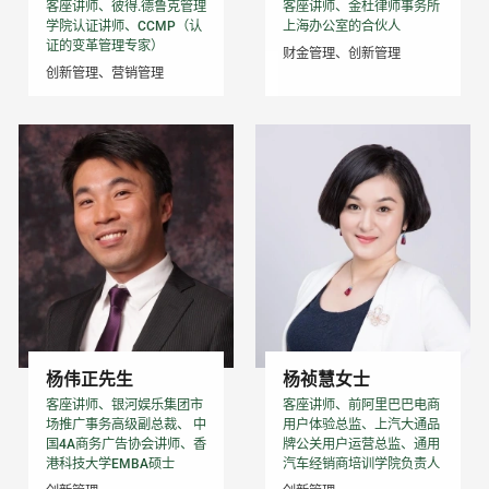
客座讲师、彼得.德鲁克管理
客座讲师、金杜律师事务所
学院认证讲师、CCMP（认
上海办公室的合伙人
证的变革管理专家）
财金管理、创新管理
创新管理、营销管理
杨伟正先生
杨祯慧女士
客座讲师、银河娱乐集团市
客座讲师、前阿里巴巴电商
场推广事务高级副总裁、 中
用户体验总监、上汽大通品
国4A商务广告协会讲师、香
牌公关用户运营总监、通用
港科技大学EMBA硕士
汽车经销商培训学院负责人