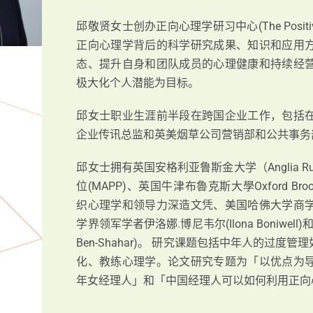
邱敬贤女⼠创办正向⼼理学研习中⼼(The Positive Psy
正向⼼理学背后的科学研究成果、知识和应⽤
态、提升⾃身和团队成员的⼼理健康和持续经
极⼤化个⼈潜能为⽬标。
邱女⼠职业⽣涯前半段在跨国企业⼯作，包括
企业传讯总监和英美烟草公司营销部和公共事务
邱女⼠拥有英国安格利亚鲁斯⾦⼤学（Anglia Rusk
位(MAPP)、英国⽜津布魯克斯⼤學Oxford Broo
织⼼理学和领导⼒深造⽂凭、美国哈佛⼤学商
学界领军学者伊洛娜.博尼⻙尔(Ilona Boniwel
Ben-Shahar)。 研究课题包括中年⼈的过
化、教练⼼理学。论⽂研究专题为「以优点为
年女经理⼈」和「中国经理⼈可以如何利⽤正向