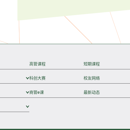
高管课程
短期课程
科创大赛
展开次级菜单
校友网络
商管e课
展开次级菜单
最新动态
展开次级菜单