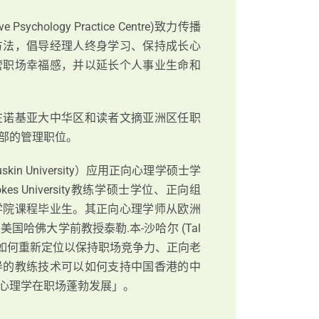
chology Practice Centre)致⼒传播
⽅法，倡导经理⼈终身学习、保持成长⼼
营职场幸福感，并以延长个⼈事业⽣命和
在诺基亚⼤中华区和读者⽂摘亚洲区任职
部的管理职位。
in University）应⽤正向⼼理学硕⼠学
kes University教练学硕⼠学位、正向组
学院课程毕业⽣。其正向⼼理学师从欧洲
l)和美国哈佛⼤学前教授泰勒.本-沙哈尔 (Tal
度管理如何重新定位以保持职场竞争⼒、正向⽼
导的教练技术可以如何⽀持中国⾹港的中
⼼理学在职场蓬勃发展」。