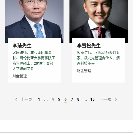
李琦先生
李雪松先生
客座讲师、成和集团董事
客座讲师、国际商务谈判专
长、哥伦比亚大学商学院工
家、极北光管理合伙人、熵
商管理硕士、2019年哈佛
评科技董事
大学访问学者
财金管理
财金管理
上一页
1
...
4
5
6
7
8
...
15
下一页
Go to Page
Go to Page