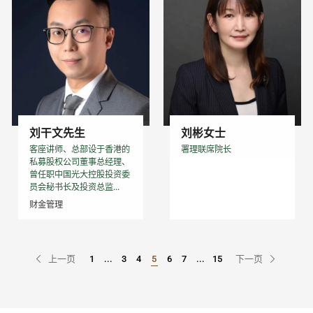
刘干文先生
刘彬女士
客座讲师、总部设于香港的
署理联席院长
私募股权公司董事总经理、
曾任职中国光大控股投资委
员会秘书长及投资总监...
财金管理
上一页
1
...
3
4
5
6
7
...
15
下一页
Go to Page
Go to Page