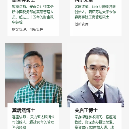
高翠芬女士
柯斯先生
客座讲师、安永会计师事务
客座讲师、Link-U管理咨询
所中国税务部前高层管理人
创始人，明尼苏达大学卡尔
员、超过二十五年的财金教
森商学院工商管理硕士
学经验
创新管理
财金管理、创新管理
龚炳然博士
关启正博士
客座讲师 、天力亚太顾问公
家办课程学术顾问、客座副
司创始人、超过30年的管理
教授、资深家办投资总监、
咨询经验
投资银行家(摩根大通、瑞