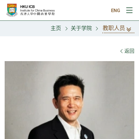
跳往主要内容
ENG
打
教职人员
主页
关于学院
教职人员
返回