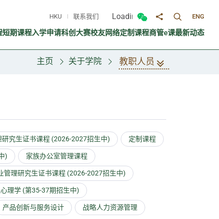
Loading...
HKU
联系我们
ENG
切换搜寻面
切换微信面板
分享至
程
短期课程
入学申请
科创大赛
校友网络
定制课程
商管e课
最新动态
教职人员
主页
关于学院
究生证书课程 (2026-2027招生中)
定制课程
中)
家族办公室管理课程
管理研究生证书课程 (2026-2027招生中)
心理学 (第35-37期招生中)
产品创新与服务设计
战略人力资源管理