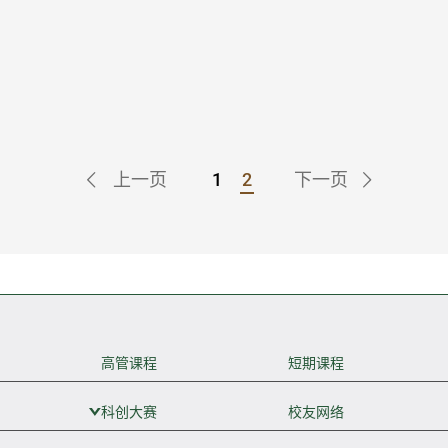
上一页
1
2
下一页
Go to Page
Go to Page
高管课程
短期课程
科创大赛
展开次级菜单
校友网络