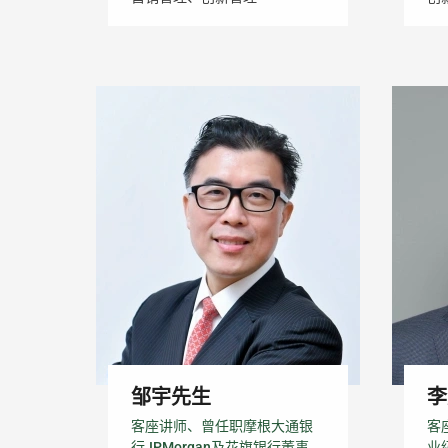
邹宇先生
李
客座讲师、曾任职摩根大通银
客
行JPMorgan及花旗银行董事
业