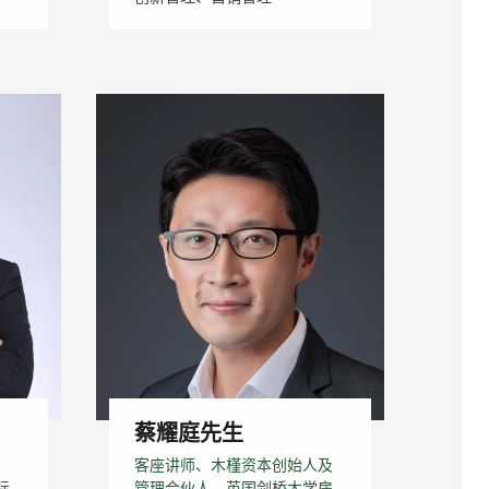
蔡耀庭先生
）
客座讲师、木槿资本创始人及
际
管理合伙人、英国剑桥大学房