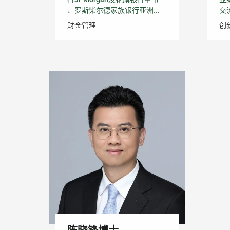
、罗斯柴尔德家族银行亚洲...
交
财金管理
创