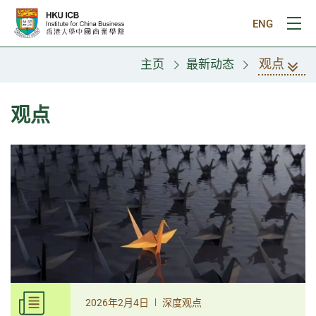
跳往主要内容
ENG
打
观点
主页
最新动态
观点
|
2026年2月4日
深度观点