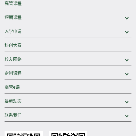
高管课程
短期课程
展
入学申请
展
科创大赛
校友网络
展
定制课程
展
商管e课
最新动态
展
联系我们
展