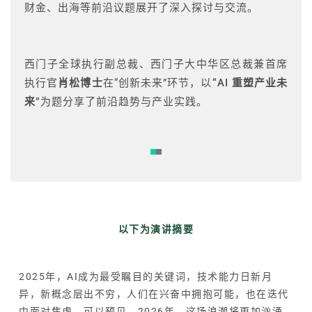
财金、出海等前沿议题展开了深入探讨与交流。
西门子全球执行副总裁、西门子大中华区总裁兼首席
执行官
肖松博士
在“创新未来”环节，以
“AI 重塑产业未
来”
为题分享了前沿趋势与产业实践。
以下为演讲摘要
2025年，AI成为最受瞩目的关键词，技术能力日新月
异，新概念层出不穷，人们在兴奋中拥抱可能，也在迭代
中面对焦虑。可以预见，2026年，这场浪潮将更加汹涌