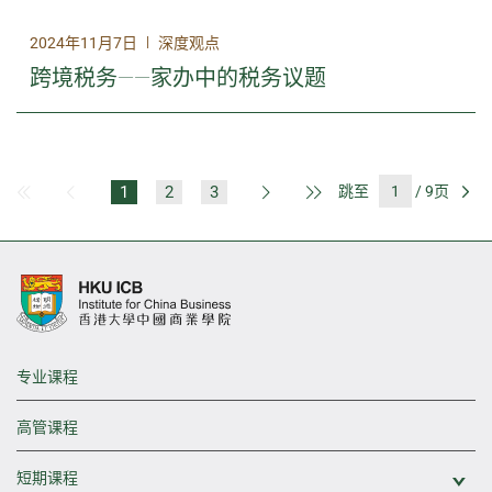
|
2024年11月7日
深度观点
跨境税务——家办中的税务议题
1
2
3
跳至
/ 9页
第一页
上一页
下一页
最后一页
前
专业课程
高管课程
短期课程
展