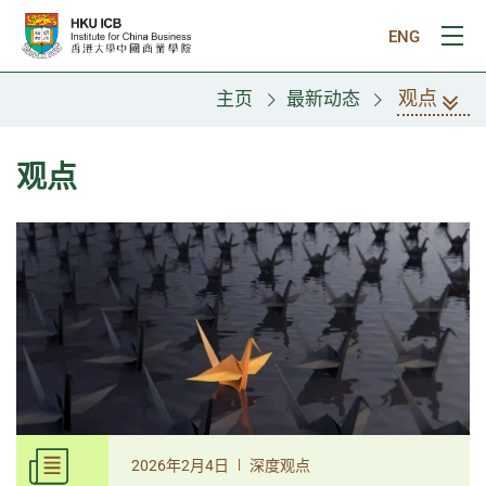
跳往主要内容
ENG
打
观点
主页
最新动态
观点
|
2026年2月4日
深度观点