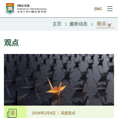
跳往主要内容
ENG
打
观点
主页
最新动态
观点
|
2026年2月4日
深度观点