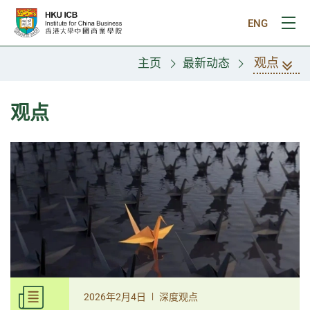
跳往主要内容
ENG
打
观点
主页
最新动态
观点
|
2026年2月4日
深度观点