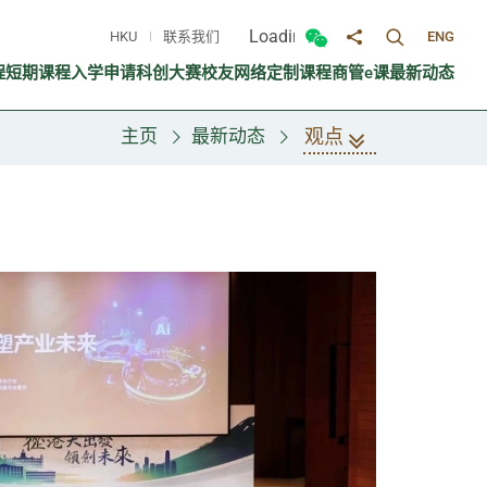
Loading...
HKU
联系我们
ENG
切换搜寻面
切换微信面板
分享至
程
短期课程
入学申请
科创大赛
校友网络
定制课程
商管e课
最新动态
观点
主页
最新动态