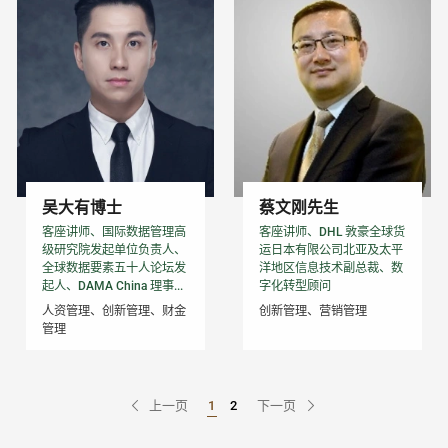
吴大有博士
蔡文刚先生
客座讲师、国际数据管理高
客座讲师、DHL 敦豪全球货
级研究院发起单位负责人、
运日本有限公司北亚及太平
全球数据要素五十人论坛发
洋地区信息技术副总裁、数
起人、DAMA China 理事...
字化转型顾问
人资管理、创新管理、财金
创新管理、营销管理
管理
上一页
1
2
下一页
Go to Page
Go to Page