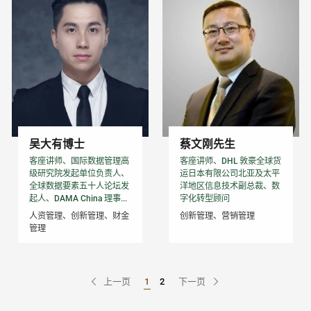
吴大有博士
蔡文刚先生
客座讲师、国际数据管理高
客座讲师、DHL 敦豪全球货
级研究院发起单位负责人、
运日本有限公司北亚及太平
全球数据要素五十人论坛发
洋地区信息技术副总裁、数
起人、DAMA China 理事...
字化转型顾问
人资管理、创新管理、财金
创新管理、营销管理
管理
上一页
1
2
下一页
Go to Page
Go to Page