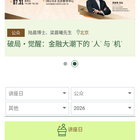
杨文斌先生、邱良弼先生
陆晨博士、梁晨曦先生
北京
广州
公众
公众
逻辑×算法：重塑资产配置内核
破局・觉醒：金融大潮下的 "人" 与 "机"
逻辑×算法：重塑资产配置内核
讲座日
公众
其他
2026
讲座日