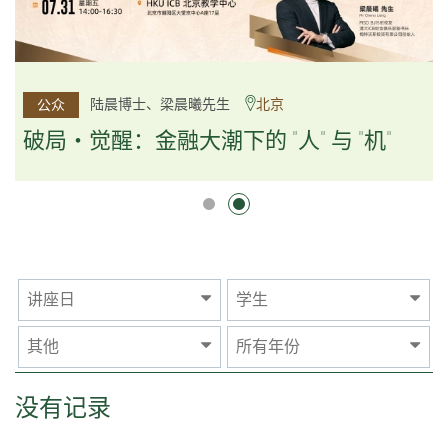
杨文斌先生、邱良弼先生
陆晨博士、梁晨曦先生
北京
广州
公众
公众
逻辑×算法：重塑资产配置内核
破局・觉醒：金融大潮下的 "人" 与 "机"
逻辑×算法：重塑资产配置内核
讲座日
学生
其他
所有年份
没有记录