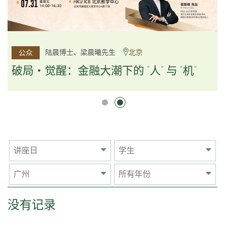
杨文斌先生、邱良弼先生
陆晨博士、梁晨曦先生
北京
广州
公众
公众
逻辑×算法：重塑资产配置内核
破局・觉醒：金融大潮下的 "人" 与 "机"
逻辑×算法：重塑资产配置内核
讲座日
学生
广州
所有年份
没有记录