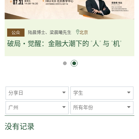
杨文斌先生、邱良弼先生
陆晨博士、梁晨曦先生
北京
广州
公众
公众
逻辑×算法：重塑资产配置内核
破局・觉醒：金融大潮下的 "人" 与 "机"
逻辑×算法：重塑资产配置内核
分享日
学生
广州
所有年份
没有记录