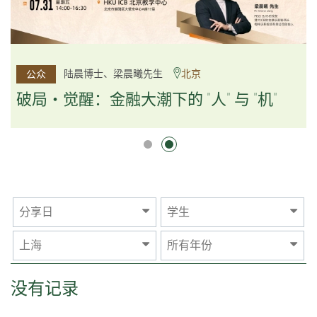
杨文斌先生、邱良弼先生
陆晨博士、梁晨曦先生
北京
广州
公众
公众
逻辑×算法：重塑资产配置内核
破局・觉醒：金融大潮下的 "人" 与 "机"
逻辑×算法：重塑资产配置内核
分享日
学生
上海
所有年份
没有记录