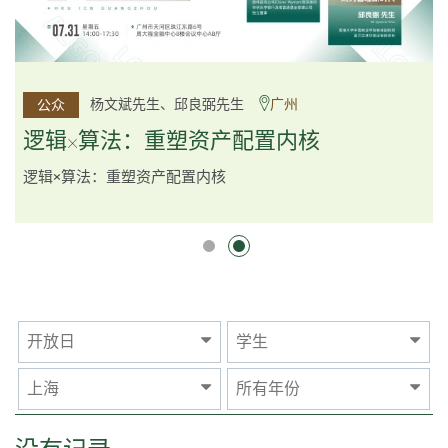
李邱敬贤女士 Ms Rosemarie Yau、潘天佑博士 Dr Tim
杨文斌先生、邱良弼先生
广州
公众
公众
Pan、李国平先生 Mr Guoping Li
深圳
逻辑×算法：重塑资产配置内核
跨界智汇・预见新局
逻辑×算法：重塑资产配置内核
开放日
学生
上海
所有年份