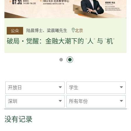
杨文斌先生、邱良弼先生
陆晨博士、梁晨曦先生
北京
广州
公众
公众
逻辑×算法：重塑资产配置内核
破局・觉醒：金融大潮下的 "人" 与 "机"
逻辑×算法：重塑资产配置内核
开放日
学生
深圳
所有年份
没有记录