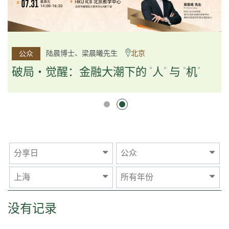
杨文斌先生、邱良弼先生
陆晨博士、梁晨曦先生
北京
广州
公众
公众
逻辑×算法：重塑资产配置内核
破局・觉醒：金融大潮下的 "人" 与 "机"
逻辑×算法：重塑资产配置内核
分享日
公众
上海
所有年份
没有记录