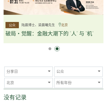
杨文斌先生、邱良弼先生
陆晨博士、梁晨曦先生
北京
广州
公众
公众
逻辑×算法：重塑资产配置内核
破局・觉醒：金融大潮下的 "人" 与 "机"
逻辑×算法：重塑资产配置内核
分享日
公众
北京
所有年份
没有记录