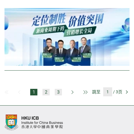
1
2
3
跳至
/ 3页
第一页
上一页
下一页
最后一页
前