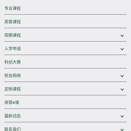
专业课程
高管课程
短期课程
展
入学申请
展
科创大赛
校友网络
展
定制课程
展
商管e课
最新动态
展
联系我们
展