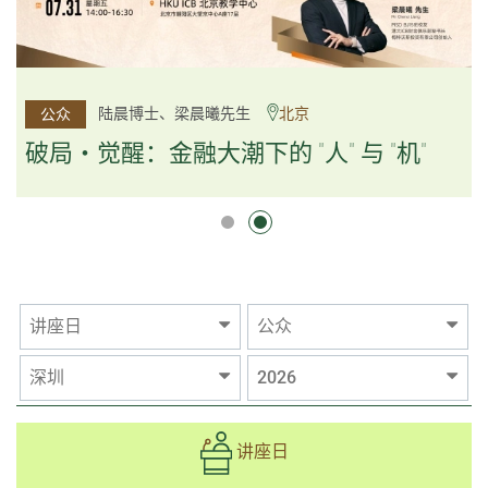
杨文斌先生、邱良弼先生
陆晨博士、梁晨曦先生
北京
广州
公众
公众
逻辑×算法：重塑资产配置内核
破局・觉醒：金融大潮下的 "人" 与 "机"
逻辑×算法：重塑资产配置内核
讲座日
公众
深圳
2026
讲座日