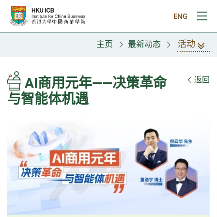
跳往主要内容
ENG
打
活动
主页
最新动态
AI商用元年——决策革命
返回
与智能体机遇