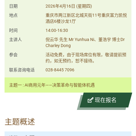
日期
2026年4月16日 (星期四)
地点
重庆市两江新区北城天街11号重庆富力凯悦
酒店6楼沙龙1厅
时间
14:00-16:30
主讲人
倪云华 先生 Mr Yunhua Ni、董浩宇 博士Dr
Charley Dong
参会
活动免费，由于现场席位有限，敬请提前预
约，如无预约，恕不接待。
联系咨询电话
028-8445 7096
主题一 : AI商用元年——决策革命与智能体机遇
现在报名
主题概述