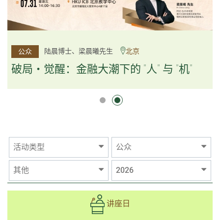
杨文斌先生、邱良弼先生
陆晨博士、梁晨曦先生
北京
广州
公众
公众
逻辑×算法：重塑资产配置内核
破局・觉醒：金融大潮下的 "人" 与 "机"
逻辑×算法：重塑资产配置内核
活动类型
公众
其他
2026
讲座日