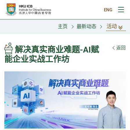
跳往主要内容
ENG
打
活动
主页
最新动态
解决真实商业难题-AI赋
返回
能企业实战工作坊