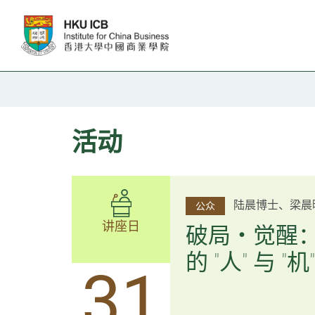
跳往主要内容
活动
杨文斌先生、邱
陆晨博士、梁晨
公众
公众
讲座日
讲座日
逻辑×算法：
破局・觉醒
置内核
的 "人" 与 "机"
31
31
逻辑×算法：重塑资产配