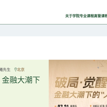
关于学院
专业课程
高管课
良弼先生
曦先生
北京
广州
重塑资产配
：金融大潮下
置内核