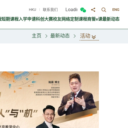
Loading...
HKU
联系我们
ENG
切换搜寻面
切换微信面板
分享至
程
短期课程
入学申请
科创大赛
校友网络
定制课程
商管e课
最新动态
活动
主页
最新动态