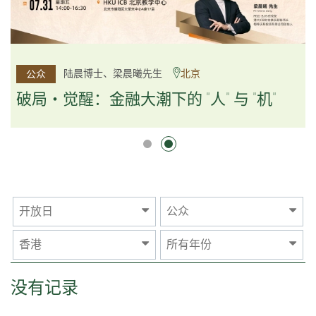
杨文斌先生、邱良弼先生
陆晨博士、梁晨曦先生
北京
广州
公众
公众
逻辑×算法：重塑资产配置内核
破局・觉醒：金融大潮下的 "人" 与 "机"
逻辑×算法：重塑资产配置内核
开放日
公众
香港
所有年份
没有记录