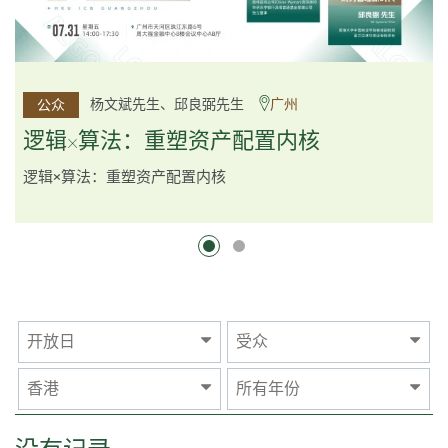
杨文斌先生、邱良弼先生
陆晨博士、梁晨曦先生
北京
广州
公众
公众
逻辑×算法：重塑资产配置内核
破局・觉醒：金融大潮下的 "人" 与 "机"
逻辑×算法：重塑资产配置内核
开放日
受众
香港
所有年份