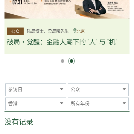
杨文斌先生、邱良弼先生
陆晨博士、梁晨曦先生
北京
广州
公众
公众
逻辑×算法：重塑资产配置内核
破局・觉醒：金融大潮下的 "人" 与 "机"
逻辑×算法：重塑资产配置内核
参访日
公众
香港
所有年份
没有记录