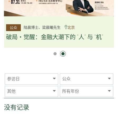
杨文斌先生、邱良弼先生
陆晨博士、梁晨曦先生
北京
广州
公众
公众
逻辑×算法：重塑资产配置内核
破局・觉醒：金融大潮下的 "人" 与 "机"
逻辑×算法：重塑资产配置内核
参访日
公众
其他
所有年份
没有记录