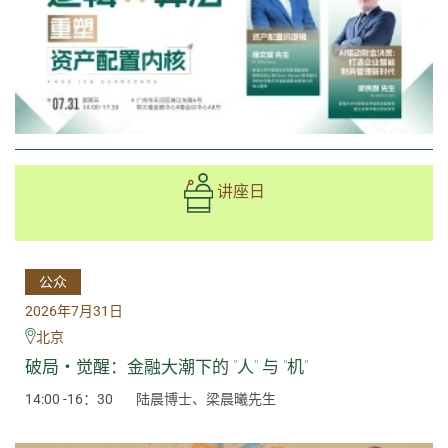
讲座日
公众
2026年7月31日
北京
破局・觉醒：金融大潮下的 "人" 与 "机"
14:00 -16：30
陆晨博士、梁晨曦先生