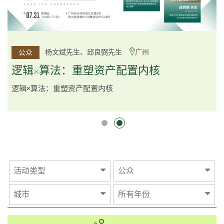
李邱敬贤女士 Ms Rosemarie Yau、潘天佑博士 Dr Tim
杨文斌先生、邱良弼先生
广州
公众
公众
Pan、李国平先生 Mr Guoping Li
深圳
逻辑×算法：重塑资产配置内核
跨界智汇・预见新局
逻辑×算法：重塑资产配置内核
活动类型
公众
城市
所有年份