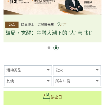
杨文斌先生、邱良弼先生
陆晨博士、梁晨曦先生
北京
广州
公众
公众
逻辑×算法：重塑资产配置内核
破局・觉醒：金融大潮下的 "人" 与 "机"
逻辑×算法：重塑资产配置内核
活动类型
公众
其他
所有年份
讲座日