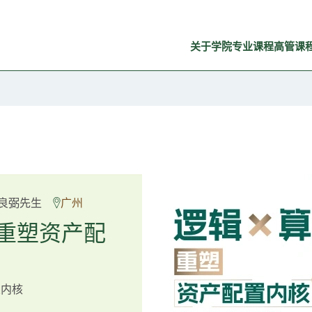
关于学院
专业课程
高管课
Rosemarie Yau、潘天佑
良弼先生
广州
 Mr Guoping Li
深
重塑资产配
预见新局
置内核