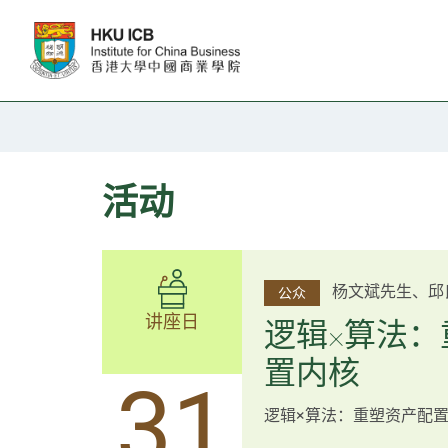
跳往主要内容
活动
李邱敬贤女士 Ms 
杨文斌先生、邱
公众
公众
博士 Dr Tim Pan、李国平先生
讲座日
讲座日
逻辑×算法：
圳
置内核
跨界智汇・
14
31
逻辑×算法：重塑资产配