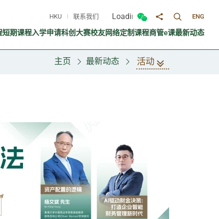
Loading...
HKU
联系我们
ENG
切换搜寻面
切换微信面板
分享至
程
短期课程
入学申请
科创大赛
校友网络
定制课程
商管e课
最新动态
活动
主页
最新动态