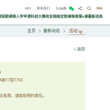
Loading...
HKU
联系我们
ENG
切换搜寻面
切换微信面板
分享至
程
短期课程
入学申请
科创大赛
校友网络
定制课程
商管e课
最新动态
活动
主页
最新动态
返回
)
17层1702
位有限，请提前预约席位。