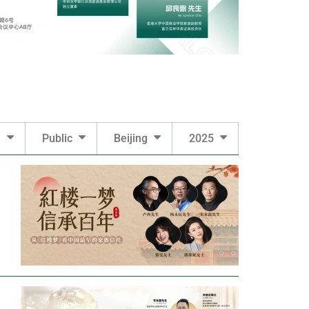
e
Public
Beijing
2025