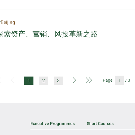
Beijing
探索资产、营销、风投革新之路
First Page
Previous Page
Next Page
Last Page
1
2
3
Page
/ 3
Executive Programmes
Short Courses