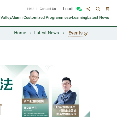
Loading...
HKU
Contact Us
简
Toggle sea
Toggle Wechat panel
Share to
oValley
Alumni
Customized Programmes
e-Learning
Latest News
Events
Home
Latest News