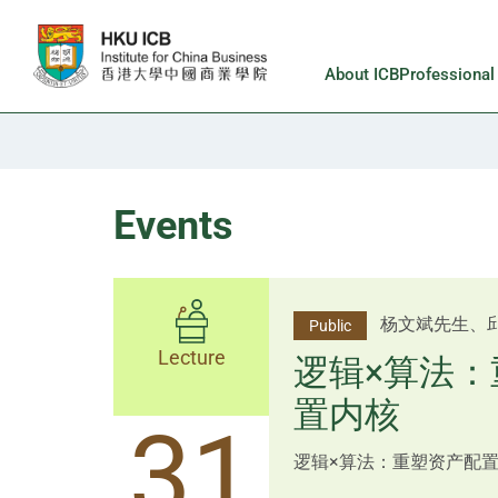
Skip to main content
About ICB
Professiona
Events
李邱敬贤女士 Ms
杨文斌先生、
Public
Public
佑博士 Dr Tim Pan、李国平
Lecture
Lecture
逻辑×算法：
Shenzhen
置内核
跨界智汇・
14
31
逻辑×算法：重塑资产配