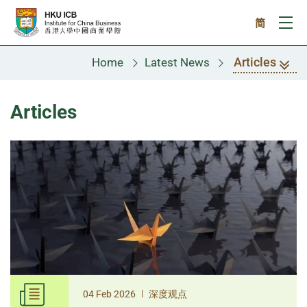
Skip to main content
简
Ope
Articles
Home
Latest News
Articles
|
04 Feb 2026
深度观点