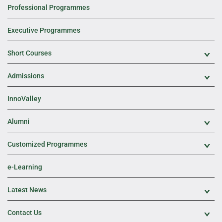
Professional Programmes
Executive Programmes
Short Courses
Exp
Admissions
Exp
InnoValley
Alumni
Exp
Customized Programmes
Exp
e-Learning
Latest News
Exp
Contact Us
Exp