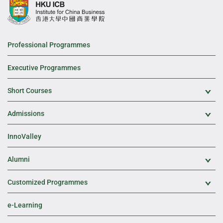
Professional Programmes
Executive Programmes
Short Courses
Exp
Admissions
Exp
InnoValley
Alumni
Exp
Customized Programmes
Exp
e-Learning