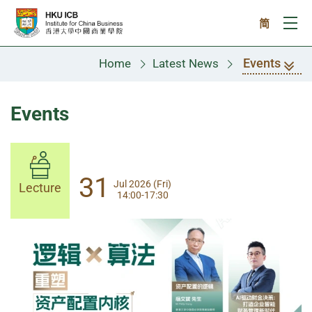
Skip to main content
简
Ope
Events
Home
Latest News
Events
14
31
Aug 2026 (Fri)
Jul 2026 (Fri)
Lecture
Lecture
14:00-17:30
13:30-17:00