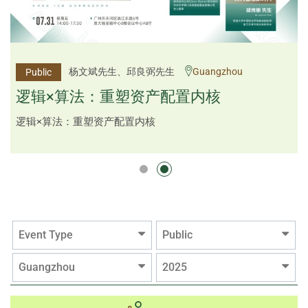
李邱敬贤女士 Ms Rosemarie Yau、潘天佑博士 Dr
杨文斌先生、邱良弼先生
Guangzhou
Public
Public
Tim Pan、李国平先生 Mr Guoping Li
Shenzhen
逻辑×算法：重塑资产配置内核
跨界智汇・预见新局
逻辑×算法：重塑资产配置内核
Event Type
Public
Guangzhou
2025