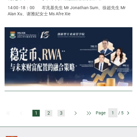
14:00 -18：00
岑兆基先生 Mr Jonathan Sum、徐超先生 Mr
Alan Xu、谢雅妃女士 Ms Afre Xie
1
2
3
Page
/ 5
First Page
Previous Page
Next Page
Last Page
Go